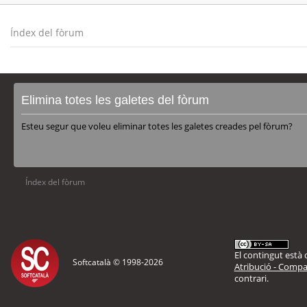
Índex del fòrum
Elimina totes les galetes del fòrum
Esteu segur que voleu eliminar totes les galetes creades pel fòrum?
Índex del fòrum
El contingut està d
Softcatalà © 1998-
2026
Atribució - Compar
contrari.