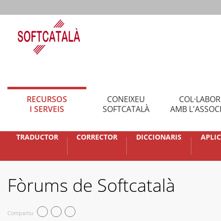
RECURSOS
CONEIXEU
COL·LABO
I SERVEIS
SOFTCATALÀ
AMB L'ASSOC
TRADUCTOR
CORRECTOR
DICCIONARIS
APLI
Fòrums de Softcatalà
Compartiu