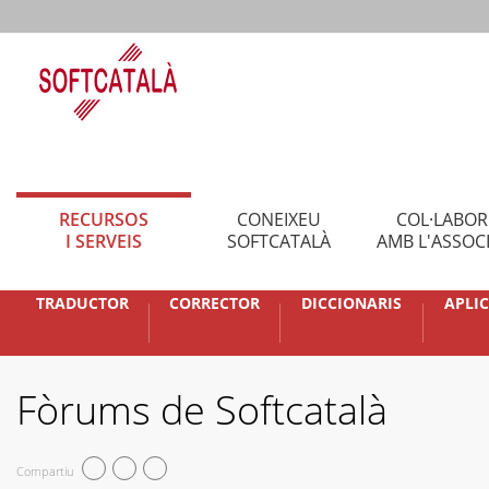
RECURSOS
CONEIXEU
COL·LABO
I SERVEIS
SOFTCATALÀ
AMB L'ASSOC
TRADUCTOR
CORRECTOR
DICCIONARIS
APLI
Fòrums de Softcatalà
Compartiu