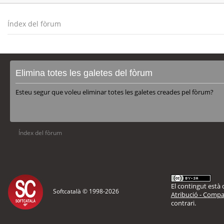
Índex del fòrum
Elimina totes les galetes del fòrum
Esteu segur que voleu eliminar totes les galetes creades pel fòrum?
Índex del fòrum
El contingut està d
Softcatalà © 1998-
2026
Atribució - Compar
contrari.