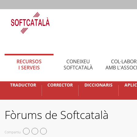
RECURSOS
CONEIXEU
COL·LABO
I SERVEIS
SOFTCATALÀ
AMB L'ASSOC
TRADUCTOR
CORRECTOR
DICCIONARIS
APLI
Fòrums de Softcatalà
Compartiu