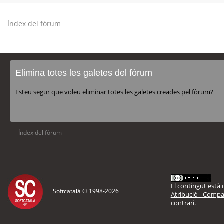
Índex del fòrum
Elimina totes les galetes del fòrum
Esteu segur que voleu eliminar totes les galetes creades pel fòrum?
Índex del fòrum
El contingut està d
Softcatalà © 1998-
2026
Atribució - Compar
contrari.