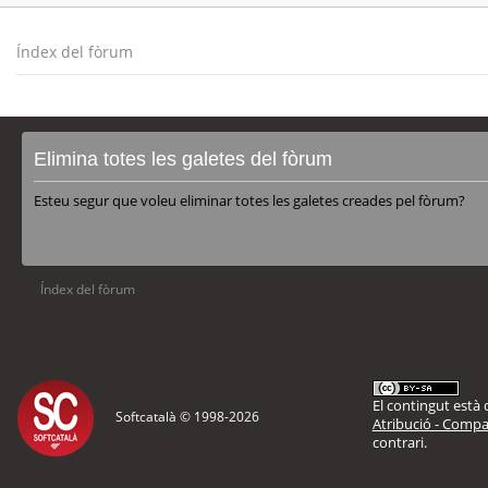
Índex del fòrum
Elimina totes les galetes del fòrum
Esteu segur que voleu eliminar totes les galetes creades pel fòrum?
Índex del fòrum
El contingut està d
Softcatalà © 1998-
2026
Atribució - Compar
contrari.