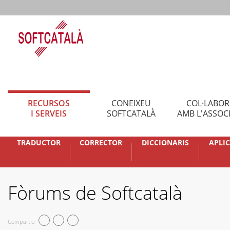
RECURSOS
CONEIXEU
COL·LABO
I SERVEIS
SOFTCATALÀ
AMB L'ASSOC
TRADUCTOR
CORRECTOR
DICCIONARIS
APLI
Fòrums de Softcatalà
Compartiu