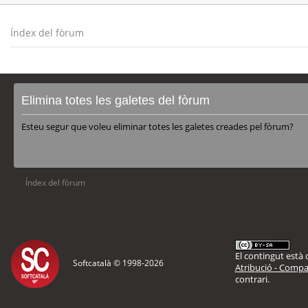
Índex del fòrum
Elimina totes les galetes del fòrum
Esteu segur que voleu eliminar totes les galetes creades pel fòrum?
Índex del fòrum
El contingut està d
Softcatalà © 1998-
2026
Atribució - Compar
contrari.