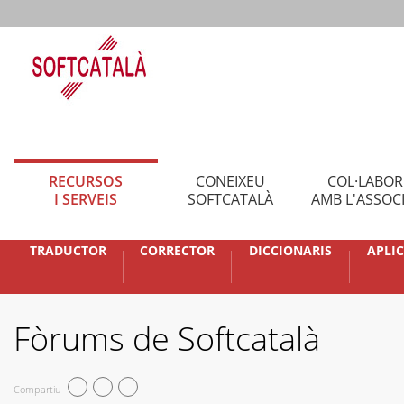
RECURSOS
CONEIXEU
COL·LABO
I SERVEIS
SOFTCATALÀ
AMB L'ASSOC
TRADUCTOR
CORRECTOR
DICCIONARIS
APLI
Fòrums de Softcatalà
Compartiu