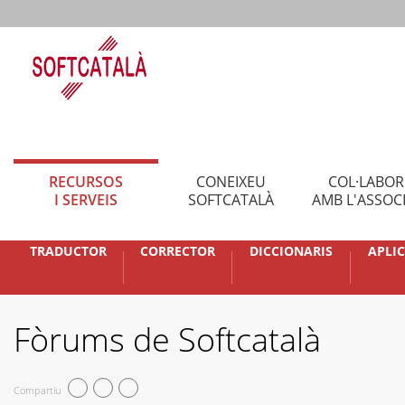
RECURSOS
CONEIXEU
COL·LABO
I SERVEIS
SOFTCATALÀ
AMB L'ASSOC
TRADUCTOR
CORRECTOR
DICCIONARIS
APLI
Fòrums de Softcatalà
Compartiu