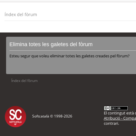
Índex del fòrum
Elimina totes les galetes del fòrum
Esteu segur que voleu eliminar totes les galetes creades pel fòrum?
Índex del fòrum
El contingut està d
Softcatalà © 1998-
2026
Atribució - Compar
contrari.