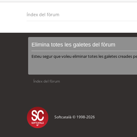
Índex del fòrum
Elimina totes les galetes del fòrum
Esteu segur que voleu eliminar totes les galetes creades p
Índex del fòrum
Softcatalà © 1998-
2026