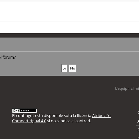
el fòrum?
L’equip
•
Elim
El contingut està disponible sota la llicència
Atribució -
CompartirIgual 4.0
si no s'indica el contrari.