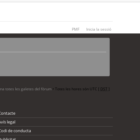
PMF
Inicia la sessió
ina totes les galetes del fòrum
• Totes les hores són UTC [
DST
]
Contacte
Avís legal
Codi de conducta
Publicitat