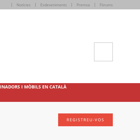
Notícies
Esdeveniments
Premsa
Fòrums
INADORS I MÒBILS EN CATALÀ
REGISTREU-VOS