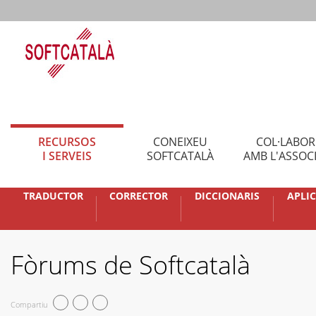
RECURSOS
CONEIXEU
COL·LABO
I SERVEIS
SOFTCATALÀ
AMB L'ASSOC
TRADUCTOR
CORRECTOR
DICCIONARIS
APLI
Fòrums de Softcatalà
Compartiu