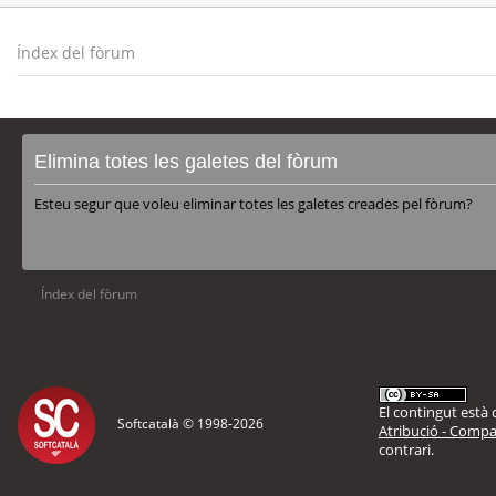
Índex del fòrum
Elimina totes les galetes del fòrum
Esteu segur que voleu eliminar totes les galetes creades pel fòrum?
Índex del fòrum
El contingut està d
Softcatalà © 1998-
2026
Atribució - Compar
contrari.