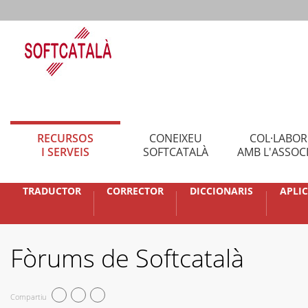
RECURSOS
CONEIXEU
COL·LABO
I SERVEIS
SOFTCATALÀ
AMB L'ASSOC
TRADUCTOR
CORRECTOR
DICCIONARIS
APLI
Fòrums de Softcatalà
Compartiu