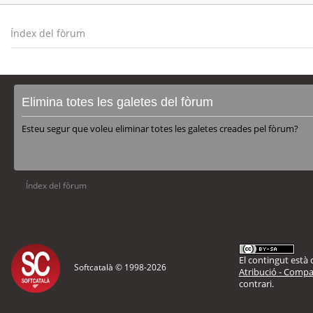
Índex del fòrum
Elimina totes les galetes del fòrum
Esteu segur que voleu eliminar totes les galetes creades pel fòrum?
Índex del fòrum
El contingut està d
Softcatalà © 1998-
2026
Atribució - Compar
contrari.