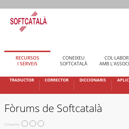
RECURSOS
CONEIXEU
COL·LABO
I SERVEIS
SOFTCATALÀ
AMB L'ASSOC
TRADUCTOR
CORRECTOR
DICCIONARIS
APLI
Fòrums de Softcatalà
Compartiu