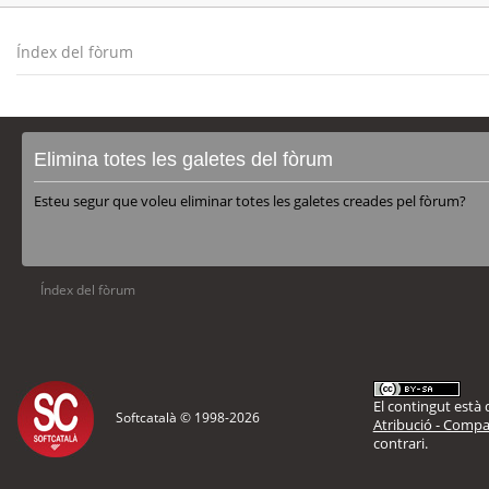
Índex del fòrum
Elimina totes les galetes del fòrum
Esteu segur que voleu eliminar totes les galetes creades pel fòrum?
Índex del fòrum
El contingut està d
Softcatalà © 1998-
2026
Atribució - Compar
contrari.