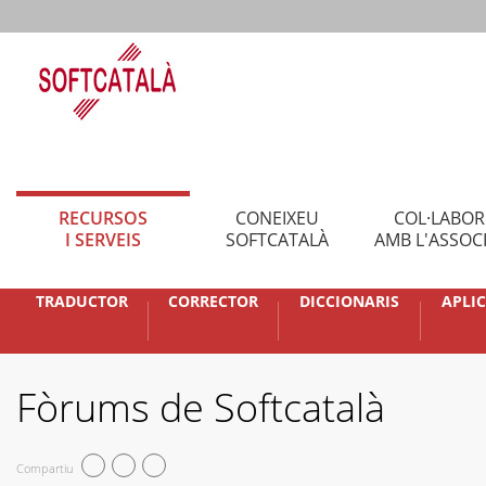
RECURSOS
CONEIXEU
COL·LABO
I SERVEIS
SOFTCATALÀ
AMB L'ASSOC
TRADUCTOR
CORRECTOR
DICCIONARIS
APLI
Fòrums de Softcatalà
Compartiu