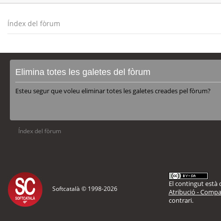
Índex del fòrum
Elimina totes les galetes del fòrum
Esteu segur que voleu eliminar totes les galetes creades pel fòrum?
Índex del fòrum
El contingut està d
Softcatalà © 1998-
2026
Atribució - Compar
contrari.