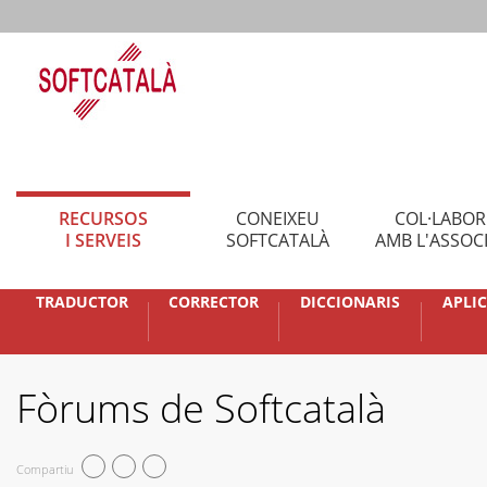
RECURSOS
CONEIXEU
COL·LABO
I SERVEIS
SOFTCATALÀ
AMB L'ASSOC
TRADUCTOR
CORRECTOR
DICCIONARIS
APLI
Fòrums de Softcatalà
Compartiu