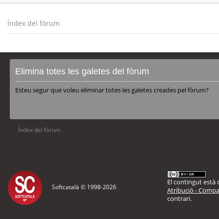
Índex del fòrum
Elimina totes les galetes del fòrum
Esteu segur que voleu eliminar totes les galetes creades pel fòrum?
Índex del fòrum
El contingut està d
Softcatalà © 1998-
2026
Atribució - Compar
contrari.