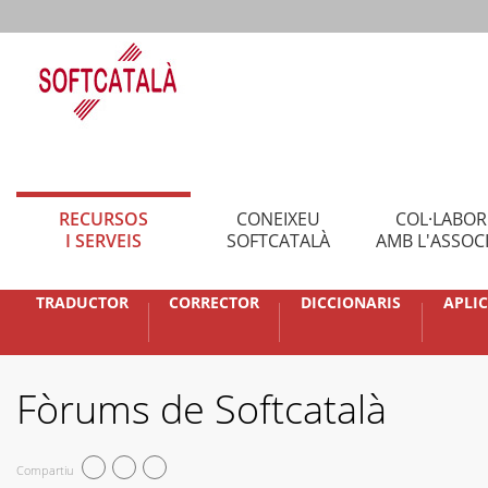
RECURSOS
CONEIXEU
COL·LABO
I SERVEIS
SOFTCATALÀ
AMB L'ASSOC
TRADUCTOR
CORRECTOR
DICCIONARIS
APLI
Fòrums de Softcatalà
Compartiu