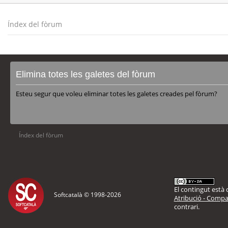
Índex del fòrum
Elimina totes les galetes del fòrum
Esteu segur que voleu eliminar totes les galetes creades pel fòrum?
Índex del fòrum
El contingut està d
Softcatalà © 1998-
2026
Atribució - Compar
contrari.