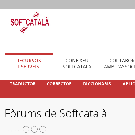
RECURSOS
CONEIXEU
COL·LABO
I SERVEIS
SOFTCATALÀ
AMB L'ASSOC
TRADUCTOR
CORRECTOR
DICCIONARIS
APLI
Fòrums de Softcatalà
Compartiu