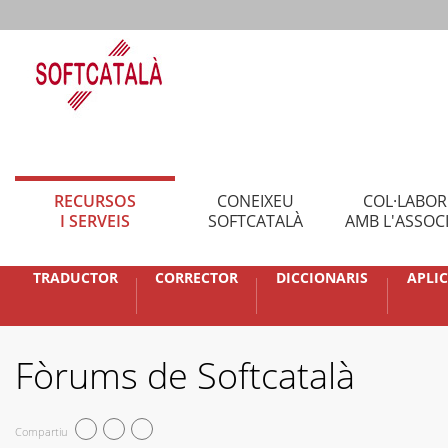
RECURSOS
CONEIXEU
COL·LABO
I SERVEIS
SOFTCATALÀ
AMB L'ASSOC
TRADUCTOR
CORRECTOR
DICCIONARIS
APLI
Fòrums de Softcatalà
Compartiu