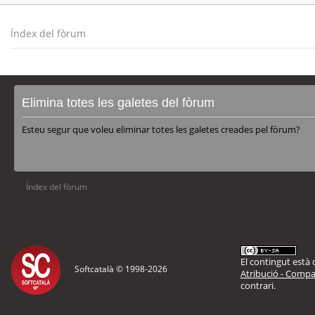
Índex del fòrum
Elimina totes les galetes del fòrum
Esteu segur que voleu eliminar totes les galetes creades pel fòrum?
Índex del fòrum
El contingut està d
Softcatalà © 1998-
2026
Atribució - Compar
contrari.