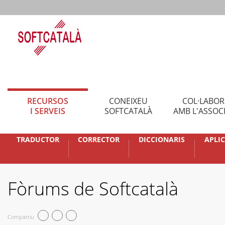
RECURSOS
CONEIXEU
COL·LABO
I SERVEIS
SOFTCATALÀ
AMB L'ASSOC
TRADUCTOR
CORRECTOR
DICCIONARIS
APLI
Fòrums de Softcatalà
Compartiu