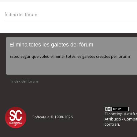
Índex del fòrum
Elimina totes les galetes del fòrum
Esteu segur que voleu eliminar totes les galetes creades pel fòrum?
Índex del fòrum
El contingut està d
Softcatalà © 1998-
2026
Atribució - Compar
contrari.