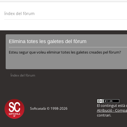
Índex del fòrum
Elimina totes les galetes del fòrum
Esteu segur que voleu eliminar totes les galetes creades pel fòrum?
Índex del fòrum
El contingut està d
Softcatalà © 1998-
2026
Atribució - Compar
contrari.