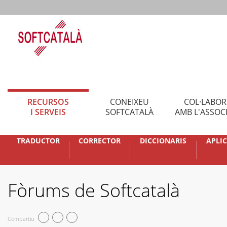
RECURSOS
CONEIXEU
COL·LABO
I SERVEIS
SOFTCATALÀ
AMB L'ASSOC
TRADUCTOR
CORRECTOR
DICCIONARIS
APLI
Fòrums de Softcatalà
Compartiu