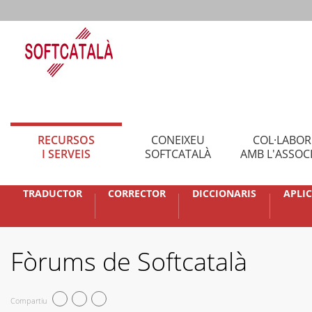
RECURSOS
CONEIXEU
COL·LABO
I SERVEIS
SOFTCATALÀ
AMB L'ASSOC
TRADUCTOR
CORRECTOR
DICCIONARIS
APLI
Fòrums de Softcatalà
Compartiu