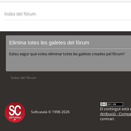
Índex del fòrum
Elimina totes les galetes del fòrum
Esteu segur que voleu eliminar totes les galetes creades pel fòrum?
Índex del fòrum
El contingut està d
Softcatalà © 1998-
2026
Atribució - Compar
contrari.