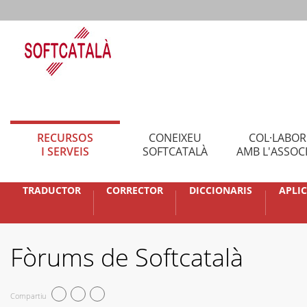
RECURSOS
CONEIXEU
COL·LABO
I SERVEIS
SOFTCATALÀ
AMB L'ASSOC
TRADUCTOR
CORRECTOR
DICCIONARIS
APLI
Fòrums de Softcatalà
Compartiu