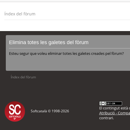
Índex del fòrum
Elimina totes les galetes del fòrum
Esteu segur que voleu eliminar totes les galetes creades pel fòrum?
Índex del fòrum
El contingut està d
Softcatalà © 1998-
2026
Atribució - Compar
contrari.