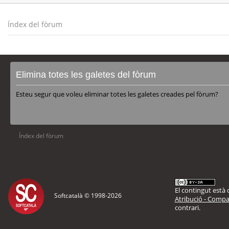
Índex del fòrum
Elimina totes les galetes del fòrum
Esteu segur que voleu eliminar totes les galetes creades pel fòrum?
Índex del fòrum
El contingut està d
Softcatalà © 1998-
2026
Atribució - Compar
contrari.