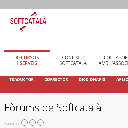
RECURSOS
CONEIXEU
COL·LABO
I SERVEIS
SOFTCATALÀ
AMB L'ASSOC
TRADUCTOR
CORRECTOR
DICCIONARIS
APLI
Fòrums de Softcatalà
Compartiu