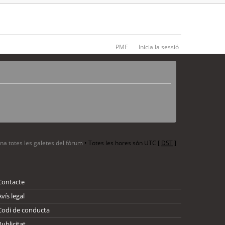
PMF
Inicia la sessió
ina totes les galetes del fòrum
• Totes les hores són UTC [
DST
]
Contacte
Avís legal
Codi de conducta
Publicitat