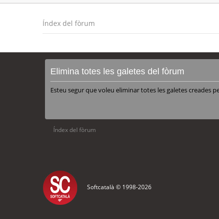
Índex del fòrum
Elimina totes les galetes del fòrum
Esteu segur que voleu eliminar totes les galetes creades p
Índex del fòrum
Softcatalà © 1998-
2026