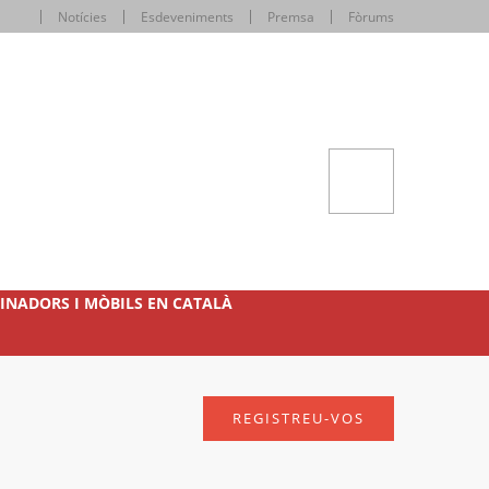
Notícies
Esdeveniments
Premsa
Fòrums
INADORS I MÒBILS EN CATALÀ
REGISTREU-VOS