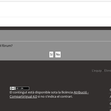
el fòrum?
L’equip
•
Elim
El contingut està disponible sota la llicència
Atribució -
CompartirIgual 4.0
si no s'indica el contrari.