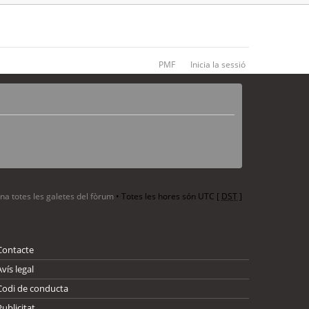
PMF
Inicia la sessió
ina totes les galetes del fòrum
• Totes les hores són UTC [
DST
]
Contacte
Avís legal
Codi de conducta
Publicitat