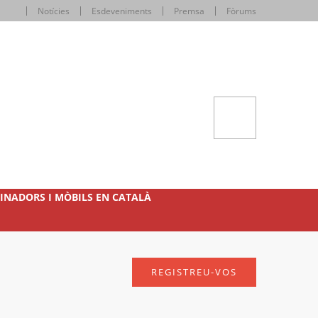
Notícies
Esdeveniments
Premsa
Fòrums
INADORS I MÒBILS EN CATALÀ
REGISTREU-VOS