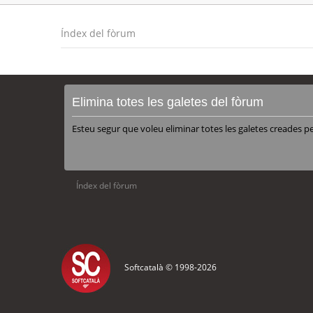
Índex del fòrum
Elimina totes les galetes del fòrum
Esteu segur que voleu eliminar totes les galetes creades p
Índex del fòrum
Softcatalà © 1998-
2026