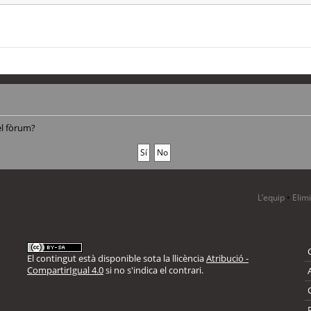
el fòrum?
L’equip
•
Elim
El contingut està disponible sota la llicència
Atribució -
CompartirIgual 4.0
si no s'indica el contrari.