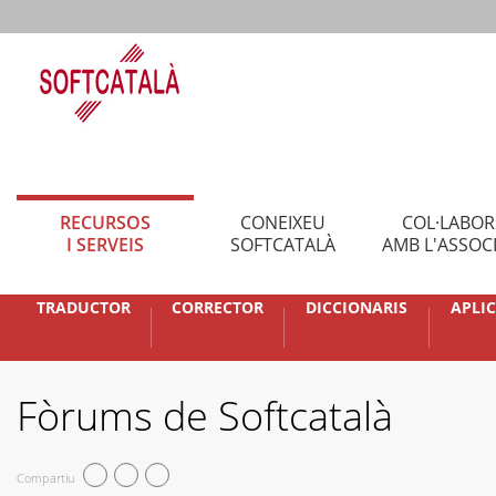
RECURSOS
CONEIXEU
COL·LABO
I SERVEIS
SOFTCATALÀ
AMB L'ASSOC
TRADUCTOR
CORRECTOR
DICCIONARIS
APLI
Fòrums de Softcatalà
Compartiu