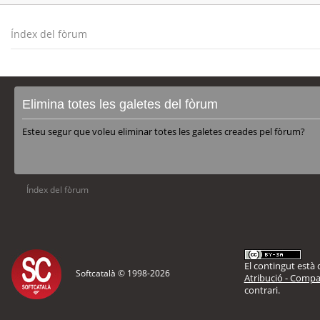
Índex del fòrum
Elimina totes les galetes del fòrum
Esteu segur que voleu eliminar totes les galetes creades pel fòrum?
Índex del fòrum
El contingut està d
Softcatalà © 1998-
2026
Atribució - Compar
contrari.