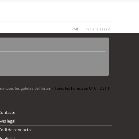
PMF
Inicia la sessió
ina totes les galetes del fòrum
• Totes les hores són UTC [
DST
]
Contacte
Avís legal
Codi de conducta
Publicitat