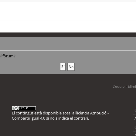
el fòrum?
L’equip
•
Elim
El contingut està disponible sota la llicència
Atribució -
CompartirIgual 4.0
si no s'indica el contrari.