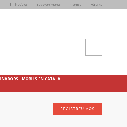
Notícies
Esdeveniments
Premsa
Fòrums
INADORS I MÒBILS EN CATALÀ
REGISTREU-VOS