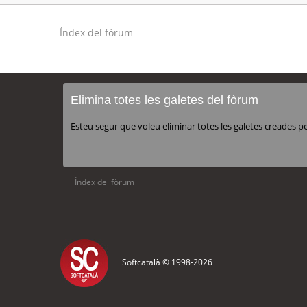
Índex del fòrum
Elimina totes les galetes del fòrum
Esteu segur que voleu eliminar totes les galetes creades p
Índex del fòrum
Softcatalà © 1998-
2026