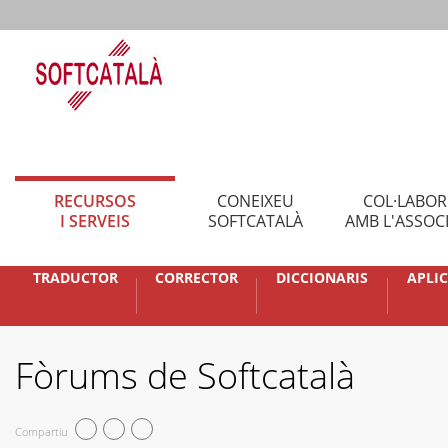
RECURSOS
CONEIXEU
COL·LABO
I SERVEIS
SOFTCATALÀ
AMB L'ASSOC
TRADUCTOR
CORRECTOR
DICCIONARIS
APLI
Fòrums de Softcatalà
Compartiu