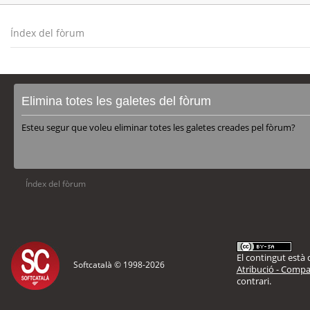
Índex del fòrum
Elimina totes les galetes del fòrum
Esteu segur que voleu eliminar totes les galetes creades pel fòrum?
Índex del fòrum
El contingut està d
Softcatalà © 1998-
2026
Atribució - Compar
contrari.