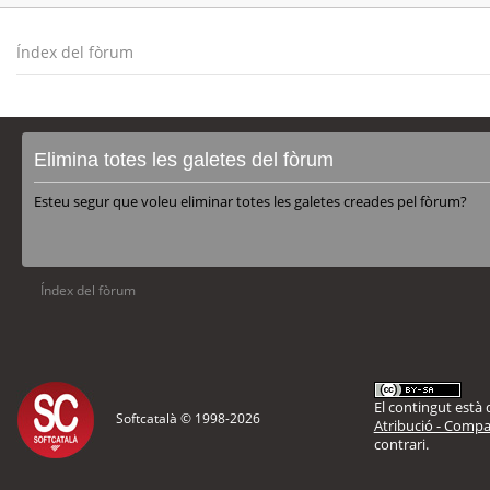
Índex del fòrum
Elimina totes les galetes del fòrum
Esteu segur que voleu eliminar totes les galetes creades pel fòrum?
Índex del fòrum
El contingut està d
Softcatalà © 1998-
2026
Atribució - Compar
contrari.