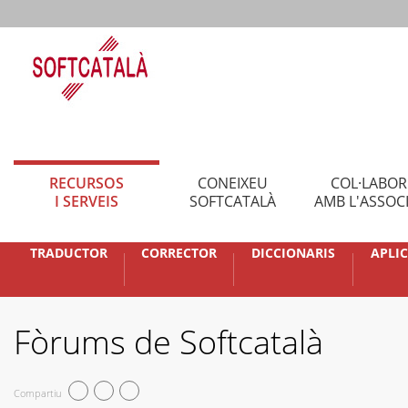
RECURSOS
CONEIXEU
COL·LABO
I SERVEIS
SOFTCATALÀ
AMB L'ASSOC
TRADUCTOR
CORRECTOR
DICCIONARIS
APLI
Fòrums de Softcatalà
Compartiu