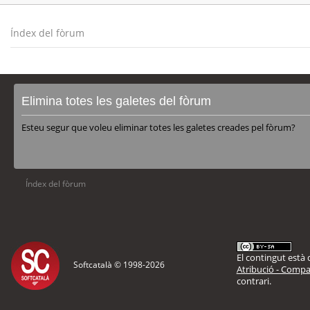
Índex del fòrum
Elimina totes les galetes del fòrum
Esteu segur que voleu eliminar totes les galetes creades pel fòrum?
Índex del fòrum
El contingut està d
Softcatalà © 1998-
2026
Atribució - Compar
contrari.