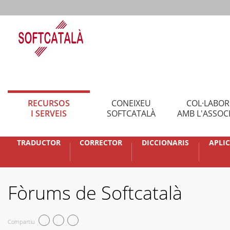
RECURSOS
CONEIXEU
COL·LABO
I SERVEIS
SOFTCATALÀ
AMB L'ASSOC
TRADUCTOR
CORRECTOR
DICCIONARIS
APLI
Fòrums de Softcatalà
Compartiu