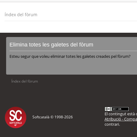
Índex del fòrum
Elimina totes les galetes del fòrum
Esteu segur que voleu eliminar totes les galetes creades pel fòrum?
Índex del fòrum
El contingut està d
Softcatalà © 1998-
2026
Atribució - Compar
contrari.