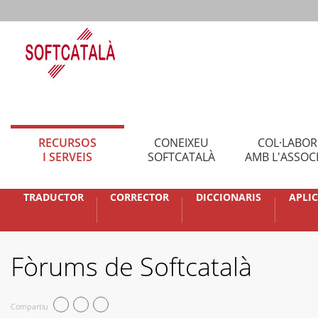
RECURSOS
CONEIXEU
COL·LABO
I SERVEIS
SOFTCATALÀ
AMB L'ASSOC
TRADUCTOR
CORRECTOR
DICCIONARIS
APLI
Fòrums de Softcatalà
Compartiu