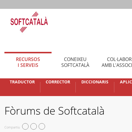
RECURSOS
CONEIXEU
COL·LABO
I SERVEIS
SOFTCATALÀ
AMB L'ASSOC
TRADUCTOR
CORRECTOR
DICCIONARIS
APLI
Fòrums de Softcatalà
Compartiu