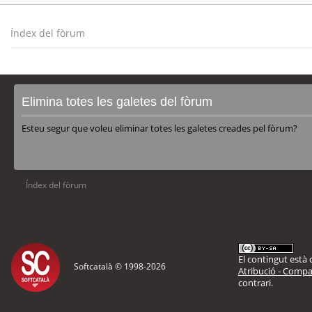
Índex del fòrum
Elimina totes les galetes del fòrum
Esteu segur que voleu eliminar totes les galetes creades pel fòrum?
Índex del fòrum
El contingut està d
Softcatalà © 1998-
2026
Atribució - Compar
contrari.