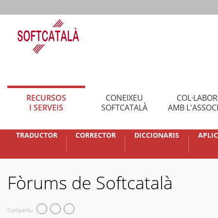
RECURSOS
CONEIXEU
COL·LABO
I SERVEIS
SOFTCATALÀ
AMB L'ASSOC
TRADUCTOR
CORRECTOR
DICCIONARIS
APLI
Fòrums de Softcatalà
Compartiu