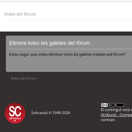
Índex del fòrum
Elimina totes les galetes del fòrum
Esteu segur que voleu eliminar totes les galetes creades pel fòrum?
Índex del fòrum
El contingut està d
Softcatalà © 1998-
2026
Atribució - Compar
contrari.