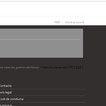
PMF
Inicia la sessió
ina totes les galetes del fòrum
• Totes les hores són UTC [
DST
]
Contacte
Avís legal
Codi de conducta
Publicitat