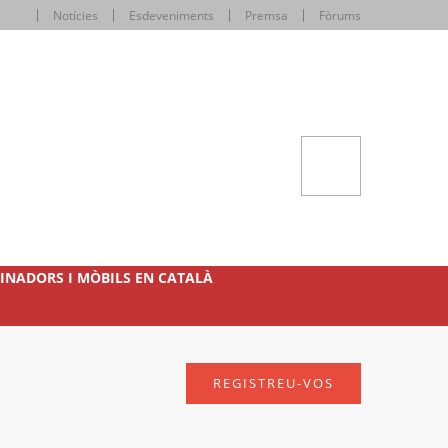
Notícies
Esdeveniments
Premsa
Fòrums
INADORS I MÒBILS EN CATALÀ
REGISTREU-VOS