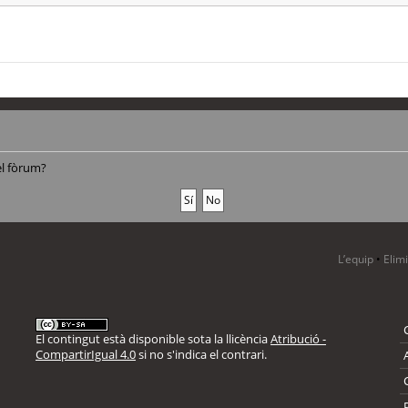
el fòrum?
L’equip
•
Elim
El contingut està disponible sota la llicència
Atribució -
CompartirIgual 4.0
si no s'indica el contrari.