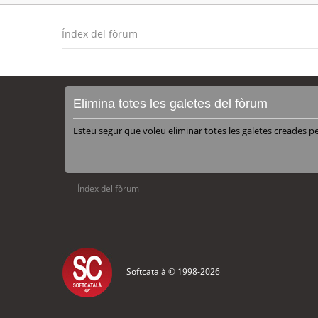
Índex del fòrum
Elimina totes les galetes del fòrum
Esteu segur que voleu eliminar totes les galetes creades p
Índex del fòrum
Softcatalà © 1998-
2026