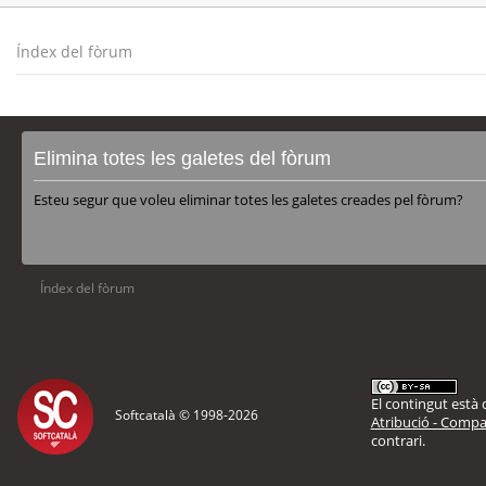
Índex del fòrum
Elimina totes les galetes del fòrum
Esteu segur que voleu eliminar totes les galetes creades pel fòrum?
Índex del fòrum
El contingut està d
Softcatalà © 1998-
2026
Atribució - Compar
contrari.