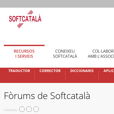
RECURSOS
CONEIXEU
COL·LABO
I SERVEIS
SOFTCATALÀ
AMB L'ASSOC
TRADUCTOR
CORRECTOR
DICCIONARIS
APLI
Fòrums de Softcatalà
Compartiu