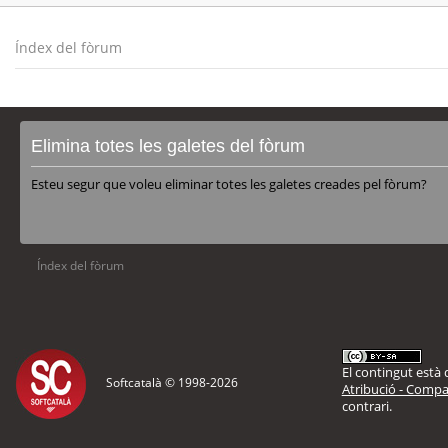
Índex del fòrum
Elimina totes les galetes del fòrum
Esteu segur que voleu eliminar totes les galetes creades pel fòrum?
Índex del fòrum
El contingut està d
Softcatalà © 1998-
2026
Atribució - Compar
contrari.