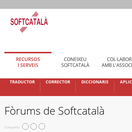
RECURSOS
CONEIXEU
COL·LABO
I SERVEIS
SOFTCATALÀ
AMB L'ASSOC
TRADUCTOR
CORRECTOR
DICCIONARIS
APLI
Fòrums de Softcatalà
Compartiu