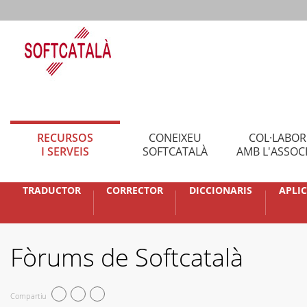
RECURSOS
CONEIXEU
COL·LABO
I SERVEIS
SOFTCATALÀ
AMB L'ASSOC
TRADUCTOR
CORRECTOR
DICCIONARIS
APLI
Fòrums de Softcatalà
Compartiu