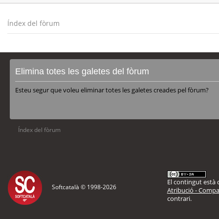
Índex del fòrum
Elimina totes les galetes del fòrum
Esteu segur que voleu eliminar totes les galetes creades pel fòrum?
Índex del fòrum
El contingut està d
Softcatalà © 1998-
2026
Atribució - Compar
contrari.