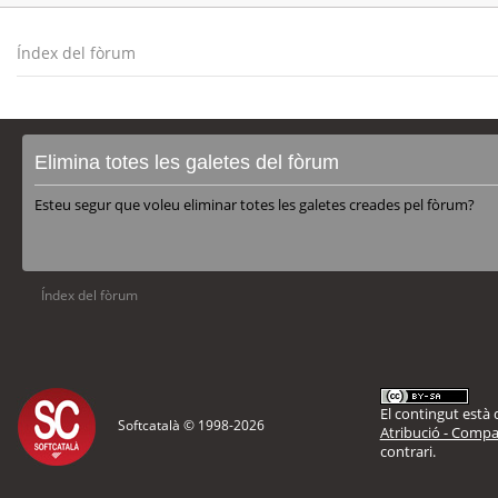
Índex del fòrum
Elimina totes les galetes del fòrum
Esteu segur que voleu eliminar totes les galetes creades pel fòrum?
Índex del fòrum
El contingut està d
Softcatalà © 1998-
2026
Atribució - Compar
contrari.