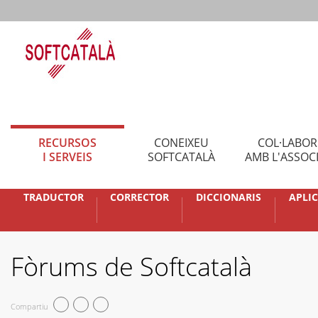
RECURSOS
CONEIXEU
COL·LABO
I SERVEIS
SOFTCATALÀ
AMB L'ASSOC
TRADUCTOR
CORRECTOR
DICCIONARIS
APLI
Fòrums de Softcatalà
Compartiu