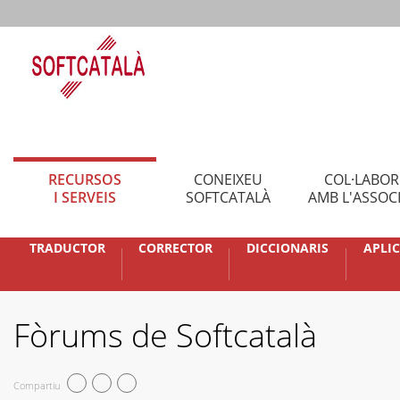
RECURSOS
CONEIXEU
COL·LABO
I SERVEIS
SOFTCATALÀ
AMB L'ASSOC
TRADUCTOR
CORRECTOR
DICCIONARIS
APLI
Fòrums de Softcatalà
Compartiu