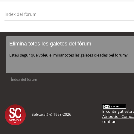
Índex del fòrum
Elimina totes les galetes del fòrum
Esteu segur que voleu eliminar totes les galetes creades pel fòrum?
Índex del fòrum
El contingut està d
Softcatalà © 1998-
2026
Atribució - Compar
contrari.