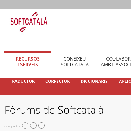
RECURSOS
CONEIXEU
COL·LABO
I SERVEIS
SOFTCATALÀ
AMB L'ASSOC
TRADUCTOR
CORRECTOR
DICCIONARIS
APLI
Fòrums de Softcatalà
Compartiu