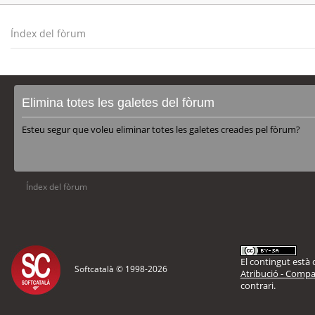
Índex del fòrum
Elimina totes les galetes del fòrum
Esteu segur que voleu eliminar totes les galetes creades pel fòrum?
Índex del fòrum
El contingut està d
Softcatalà © 1998-
2026
Atribució - Compar
contrari.