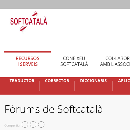
RECURSOS
CONEIXEU
COL·LABO
I SERVEIS
SOFTCATALÀ
AMB L'ASSOC
TRADUCTOR
CORRECTOR
DICCIONARIS
APLI
Fòrums de Softcatalà
Compartiu