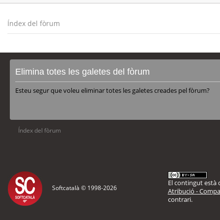
Índex del fòrum
Elimina totes les galetes del fòrum
Esteu segur que voleu eliminar totes les galetes creades pel fòrum?
Índex del fòrum
El contingut està d
Softcatalà © 1998-
2026
Atribució - Compar
contrari.