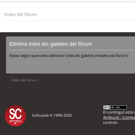
Índex del fòrum
Elimina totes les galetes del fòrum
Esteu segur que voleu eliminar totes les galetes creades pel fòrum?
Índex del fòrum
El contingut està d
Softcatalà © 1998-
2026
Atribució - Compar
contrari.