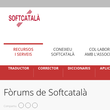
RECURSOS
CONEIXEU
COL·LABO
I SERVEIS
SOFTCATALÀ
AMB L'ASSOC
TRADUCTOR
CORRECTOR
DICCIONARIS
APLI
Fòrums de Softcatalà
Compartiu