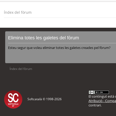
Índex del fòrum
Elimina totes les galetes del fòrum
Esteu segur que voleu eliminar totes les galetes creades pel fòrum?
Índex del fòrum
El contingut està d
Softcatalà © 1998-
2026
Atribució - Compar
contrari.