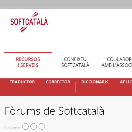
RECURSOS
CONEIXEU
COL·LABO
I SERVEIS
SOFTCATALÀ
AMB L'ASSOC
TRADUCTOR
CORRECTOR
DICCIONARIS
APLI
Fòrums de Softcatalà
Compartiu