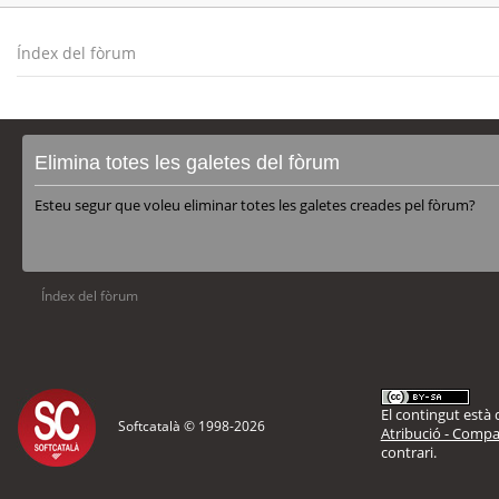
Índex del fòrum
Elimina totes les galetes del fòrum
Esteu segur que voleu eliminar totes les galetes creades pel fòrum?
Índex del fòrum
El contingut està d
Softcatalà © 1998-
2026
Atribució - Compar
contrari.