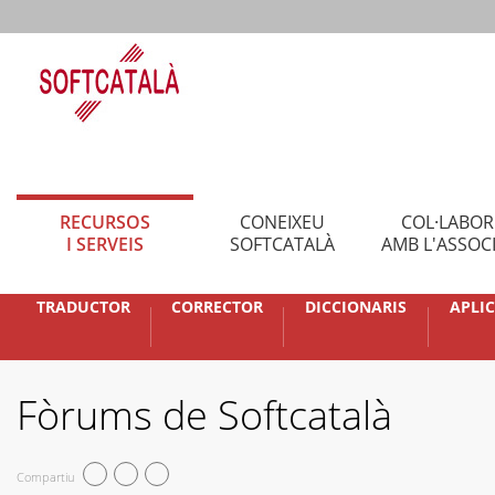
RECURSOS
CONEIXEU
COL·LABO
I SERVEIS
SOFTCATALÀ
AMB L'ASSOC
TRADUCTOR
CORRECTOR
DICCIONARIS
APLI
Fòrums de Softcatalà
Compartiu