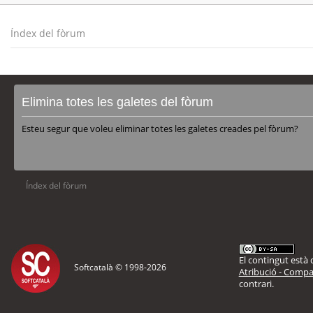
Índex del fòrum
Elimina totes les galetes del fòrum
Esteu segur que voleu eliminar totes les galetes creades pel fòrum?
Índex del fòrum
El contingut està d
Softcatalà © 1998-
2026
Atribució - Compar
contrari.