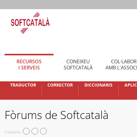
RECURSOS
CONEIXEU
COL·LABO
I SERVEIS
SOFTCATALÀ
AMB L'ASSOC
TRADUCTOR
CORRECTOR
DICCIONARIS
APLI
Fòrums de Softcatalà
Compartiu