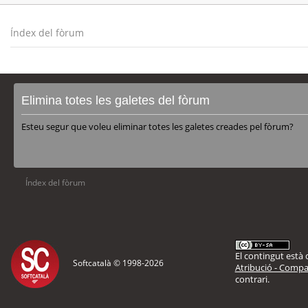
Índex del fòrum
Elimina totes les galetes del fòrum
Esteu segur que voleu eliminar totes les galetes creades pel fòrum?
Índex del fòrum
El contingut està d
Softcatalà © 1998-
2026
Atribució - Compar
contrari.