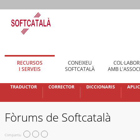
RECURSOS
CONEIXEU
COL·LABO
I SERVEIS
SOFTCATALÀ
AMB L'ASSOC
TRADUCTOR
CORRECTOR
DICCIONARIS
APLI
Fòrums de Softcatalà
Compartiu