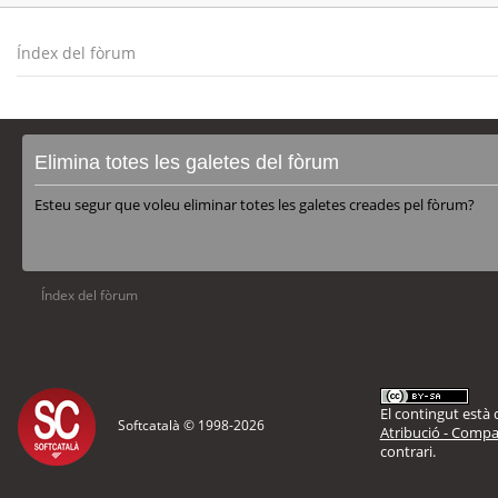
Índex del fòrum
Elimina totes les galetes del fòrum
Esteu segur que voleu eliminar totes les galetes creades pel fòrum?
Índex del fòrum
El contingut està d
Softcatalà © 1998-
2026
Atribució - Compar
contrari.