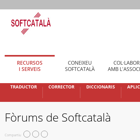
RECURSOS
CONEIXEU
COL·LABO
I SERVEIS
SOFTCATALÀ
AMB L'ASSOC
TRADUCTOR
CORRECTOR
DICCIONARIS
APLI
Fòrums de Softcatalà
Compartiu