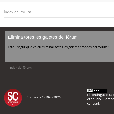
Índex del fòrum
Elimina totes les galetes del fòrum
Esteu segur que voleu eliminar totes les galetes creades pel fòrum?
Índex del fòrum
El contingut està d
Softcatalà © 1998-
2026
Atribució - Compar
contrari.