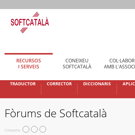
RECURSOS
CONEIXEU
COL·LABO
I SERVEIS
SOFTCATALÀ
AMB L'ASSOC
TRADUCTOR
CORRECTOR
DICCIONARIS
APLI
Fòrums de Softcatalà
Compartiu