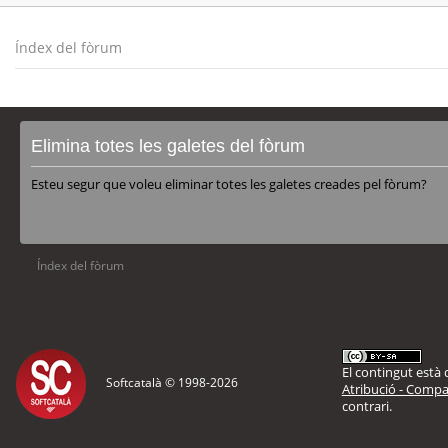
Índex del fòrum
Elimina totes les galetes del fòrum
Esteu segur que voleu eliminar totes les galetes creades pel fòrum?
Índex del fòrum
El contingut està d
Softcatalà © 1998-
2026
Atribució - Compar
contrari.