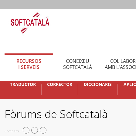
RECURSOS
CONEIXEU
COL·LABO
I SERVEIS
SOFTCATALÀ
AMB L'ASSOC
TRADUCTOR
CORRECTOR
DICCIONARIS
APLI
Fòrums de Softcatalà
Compartiu