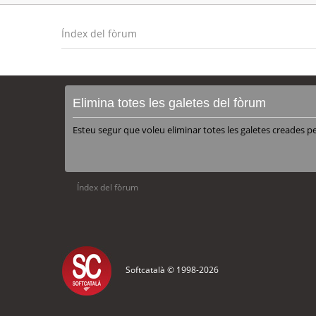
Índex del fòrum
Elimina totes les galetes del fòrum
Esteu segur que voleu eliminar totes les galetes creades p
Índex del fòrum
Softcatalà © 1998-
2026