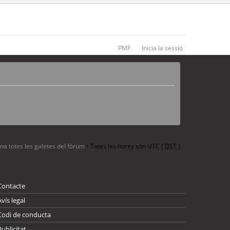
PMF
Inicia la sessió
ina totes les galetes del fòrum
• Totes les hores són UTC [
DST
]
Contacte
Avís legal
Codi de conducta
Publicitat