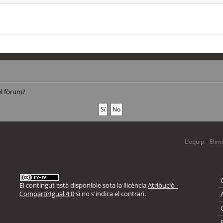
el fòrum?
L’equip
•
Elim
El contingut està disponible sota la llicència
Atribució -
CompartirIgual 4.0
si no s'indica el contrari.