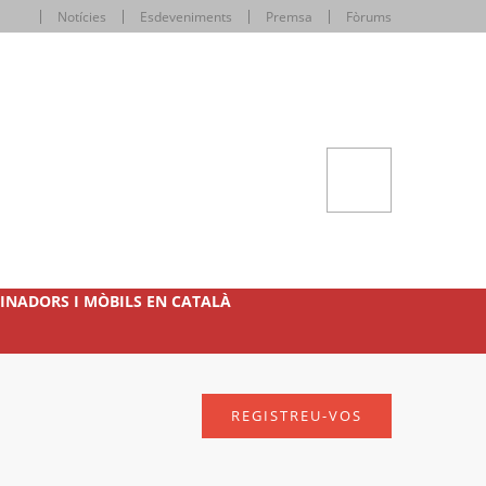
Notícies
Esdeveniments
Premsa
Fòrums
INADORS I MÒBILS EN CATALÀ
REGISTREU-VOS