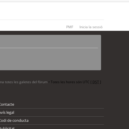
PMF
Inicia la sessió
ina totes les galetes del fòrum
• Totes les hores són UTC [
DST
]
Contacte
Avís legal
Codi de conducta
Publicitat