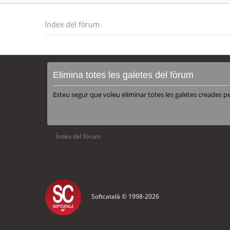
Índex del fòrum
Elimina totes les galetes del fòrum
Esteu segur que voleu eliminar totes les galetes creades p
Índex del fòrum
Softcatalà © 1998-
2026