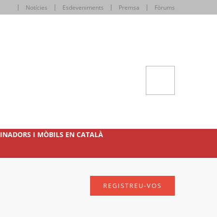
Notícies
Esdeveniments
Premsa
Fòrums
INADORS I MÒBILS EN CATALÀ
REGISTREU-VOS