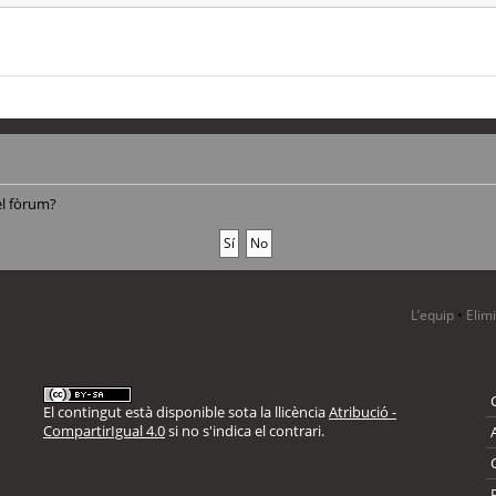
el fòrum?
L’equip
•
Elim
El contingut està disponible sota la llicència
Atribució -
CompartirIgual 4.0
si no s'indica el contrari.