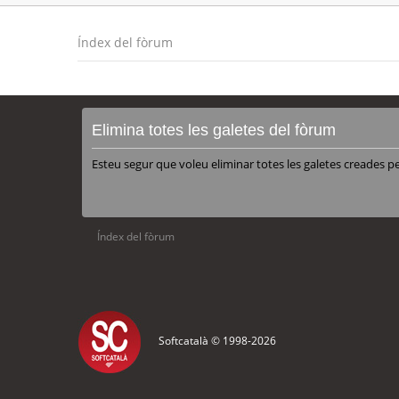
Índex del fòrum
Elimina totes les galetes del fòrum
Esteu segur que voleu eliminar totes les galetes creades p
Índex del fòrum
Softcatalà © 1998-
2026