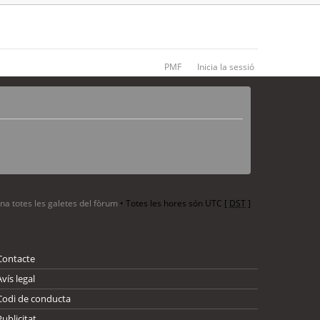
PMF
Inicia la sessió
ina totes les galetes del fòrum
• Totes les hores són UTC [
DST
]
Contacte
Avís legal
Codi de conducta
Publicitat