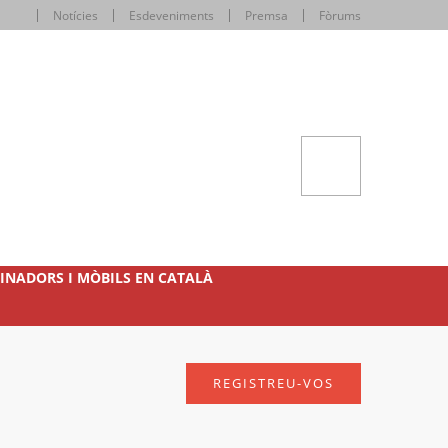
Notícies
Esdeveniments
Premsa
Fòrums
INADORS I MÒBILS EN CATALÀ
REGISTREU-VOS