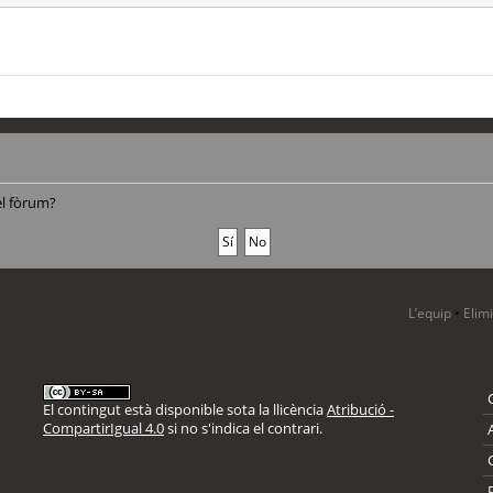
el fòrum?
L’equip
•
Elim
El contingut està disponible sota la llicència
Atribució -
CompartirIgual 4.0
si no s'indica el contrari.