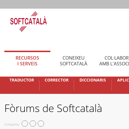
RECURSOS
CONEIXEU
COL·LABO
I SERVEIS
SOFTCATALÀ
AMB L'ASSOC
TRADUCTOR
CORRECTOR
DICCIONARIS
APLI
Fòrums de Softcatalà
Compartiu