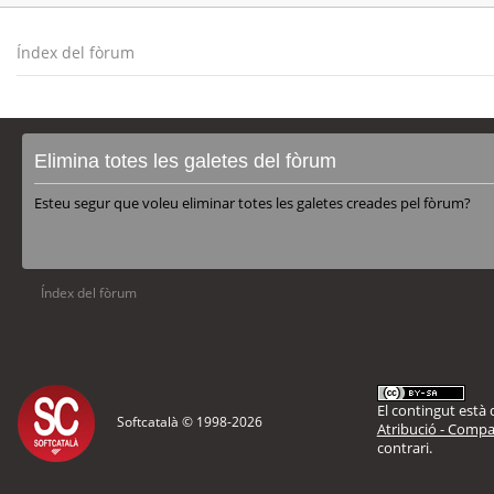
Índex del fòrum
Elimina totes les galetes del fòrum
Esteu segur que voleu eliminar totes les galetes creades pel fòrum?
Índex del fòrum
El contingut està d
Softcatalà © 1998-
2026
Atribució - Compar
contrari.